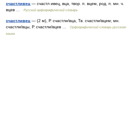
счастливец
— счастл ивец, вца, твор. п. вцем, род. п. мн. ч.
вцев …
Русский орфографический словарь
счастливец
— (2 м), Р. счастли/вца, Тв. счастли/вцем; мн.
счастли/вцы, Р. счастли/вцев …
Орфографический словарь русского
языка