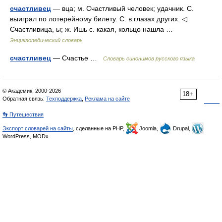
счастливец
— вца; м. Счастливый человек; удачник. С.
выиграл по лотерейному билету. С. в глазах других. ◁
Счастливица, ы; ж. Ишь с. какая, кольцо нашла …
Энциклопедический словарь
счастливец
— Счастье …
Словарь синонимов русского языка
© Академик, 2000-2026
18+
Обратная связь:
Техподдержка
,
Реклама на сайте
👣 Путешествия
Экспорт словарей на сайты
, сделанные на PHP,
Joomla,
Drupal,
WordPress, MODx.