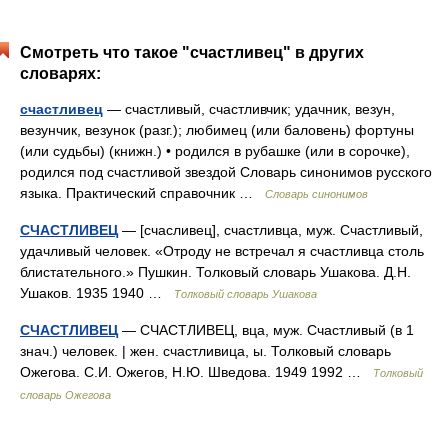
Смотреть что такое "счастливец" в других
словарях:
счастливец
— счастливый, счастливчик; удачник, везун,
везунчик, везунок (разг.); любимец (или баловень) фортуны
(или судьбы) (книжн.) • родился в рубашке (или в сорочке),
родился под счастливой звездой Словарь синонимов русского
языка. Практический справочник …
Словарь синонимов
СЧАСТЛИВЕЦ
— [счасливец], счастливца, муж. Счастливый,
удачливый человек. «Отроду не встречал я счастливца столь
блистательного.» Пушкин. Толковый словарь Ушакова. Д.Н.
Ушаков. 1935 1940 …
Толковый словарь Ушакова
СЧАСТЛИВЕЦ
— СЧАСТЛИВЕЦ, вца, муж. Счастливый (в 1
знач.) человек. | жен. счастливица, ы. Толковый словарь
Ожегова. С.И. Ожегов, Н.Ю. Шведова. 1949 1992 …
Толковый
словарь Ожегова