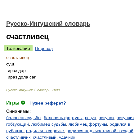
Русско-Ингушский словарь
счастливец
Толкование
Перевод
счастливец
сущ.
ираз дар
ираз дола саг
Русско-Ингушский словарь
.
2008
.
Игры ⚽
Нужен реферат?
Синонимы
:
баловень судьбы
,
баловень фортуны
,
везун
,
везунок
,
везунчик
,
гобзующий
,
любимец судьбы
,
любимец фортуны
,
родился в
рубашке
,
родился в сорочке
,
родился под счастливой звездой
,
счастливчик
,
счастливый
,
удачник